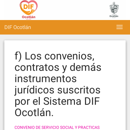
Skip
to
content
DIF Ocotlán
Toggl
navig
f) Los convenios,
contratos y demás
instrumentos
jurídicos suscritos
por el Sistema DIF
Ocotlán.
CONVENIO DE SERVICIO SOCIAL Y PRACTICAS