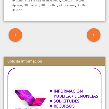
,
,
Adriana Celina Castellanos Vega
Adultos mayores
,
,
,
,
Apoyos
DIF Jalisco
DIF Ocotlán
kit inveranal
Ocotlán
Jalisco
P
o
s
t
Solicita Información
n
a
v
i
g